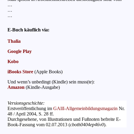
…
…
…
E-Buch käuflich via:
Thalia
Google Play
Kobo
iBooks Store
(Apple Books)
Und wenn’s unbedingt (Kindle) sein muss(te):
Amazon
(Kindle-Ausgabe)
Versionsgeschichte:
Erstveröffentlichung im
GAllI-Allgemeinbildungsmagazin
Nr.
48 / April 2004, S. 28 ff.
Durchgesehene, von Illustrationen und Fußnoten befreite E-
Book-Fassung vom 02.07.2013 (
cboth0404ep46v0
).