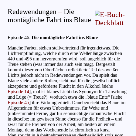
Redewendungen
–
Die
montägliche Fahrt ins Blaue
Episode 46:
Die montägliche Fahrt ins Blaue
(April 2004)
Manche Farben stehen stellvertretend für irgendetwas. Die
Lichtempfindung, welche durch eine Wellenlänge zwischen
440 und 495 nm hervorgerufen wird, soll angeblich für die
Treue stehen (was immer das auch sein mag). Dergestalt
kommt dieser von Oberflächen reflektierte Teil des weißen
Lichts jedoch nicht in Redewendungen vor. Da spielt das
Blaue viele andere Rollen, steht mal für die gesellschaftlich
akzeptierte und geförderte Flucht in den Alkohol [siehe
Episode 14
], mal ist blaues Licht das Synonym für Täuschung
und Lüge (= Treue?), wodurch etwa die „blaue Ente“ [siehe
Episode 45
] ihre Färbung erhielt. Daneben steht das Blaue im
Allgemeinen für etwas Unbestimmtes, für Weite und
(unbestimmte) Ferne, gar für sehnsüchtige romantische Flucht
in dieselbe; im gewissen Sinne ebenso für die Freiheit – und
zwar für die Freiheit von der Arbeit, am besten an einem
Montag, denn das Wochenende ist chronisch zu kurz.
Man spricht in Arbeitnehmerkreisen diesbezüglich stolz vom