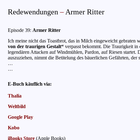
Redewendungen
–
Armer Ritter
Episode 39:
Armer Ritter
(Juni 2003)
Ich meine nicht das Toastbrot, das in Milch eingeweicht gebraten
von der traurigen Gestalt“
verpasst bekommt. Die Traurigkeit in
legendären Attacken auf Windmühlen, Pardon, auf Riesen startet. Der
auszuziehen, nimmt die Betitelung des bäuerlichen Gefährten, der
…
…
E-Buch käuflich via:
Thalia
Weltbild
Google Play
Kobo
iBooks Store
(Apple Books)