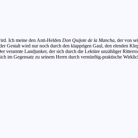
 wird. Ich meine den Anti-Helden
Don Quijote de la Mancha
, der von s
 der Gestalt wird nur noch durch den klapprigen Gaul, den elenden Kl
 verarmte Landjunker, der sich durch die Lektüre unzähliger Ritterroman
 sich im Gegensatz zu seinem Herrn durch vernünftig-praktische Wirkli