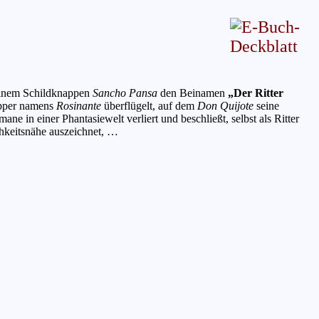
einem Schildknappen
Sancho Pansa
den Beinamen
„Der Ritter
epper namens
Rosinante
überflügelt, auf dem
Don Quijote
seine
e in einer Phantasiewelt verliert und beschließt, selbst als Ritter
chkeitsnähe auszeichnet, …