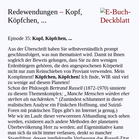
Redewendungen
–
Kopf,
Köpfchen, ...
Episode 35:
Kopf, Köpfchen, ...
(November 2002)
Aus der Überschrift haben Sie selbstverständlich prompt
geschlussfolgert, was nun thematisiert wird. Damit ist Ihnen
sogleich der Beweis gelungen, dass Sie zu den wenigen
Erdenbürgern gehören, die den angesprochenen Körperteil
nicht nur zum Reinschieben von Proviant verwenden. Mein
Kompliment!
Köpfchen, Köpfchen!
Ich finde, WIR sind viel
zu wenige auf diesem Planeten!
Schon der Philosoph
Bertrand Russell
(1872-1970) sinnierte
zu diesem Themenkomplex:
„Manche Menschen würden eher
sterben als nachdenken.“
(Zumindest schlummert in dieser
realistischen Analyse ein Fünkchen Hoffnung, und Suizid-
Foren mit praktischen Tipps gibt’s im Internet ja genug.)
Wie wir im Laufe dieser verworrenen Abhandlung noch sehen
werden, existieren auch andere Methoden der planetaren
Überbevölkerung Herr zu werden; auf Eigeninitiative kann
man sich da nicht immer verlassen, denkt so mancher
Staatsführer, dessen intellektuelle Verfassung das
Russell
-Zitat