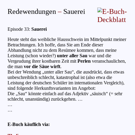
Redewendungen
–
Sauerei
Episode 33:
Sauerei
(August 2002)
Heute steht das weibliche Hausschwein im Mittelpunkt meiner
Betrachtungen. Ich hoffe, dass Sie am Ende dieser
Abhandlung nicht zu dem Resümee kommen, dass meine
Leistung (schon wieder?)
unter aller Sau
war und die
Vergeudung ihrer kostbaren Zeit mit
Perlen
veranschaulichen,
die man
vor die Säue wirft
.
Bei der Wendung „unter aller Sau“, die ausdrückt, dass etwas
unbeschreiblich schlecht, katastrophal ist (also etwa die
Leistung der deutschen Schüler im internationalen Vergleich),
sind folgende Herkunftsvarianten im Angebot:
Die „Sau“ könnte einfach auf das Adjektiv „säuisch“ (= sehr
schlecht, unanständig) zurückgehen. …
…
…
E-Buch käuflich via: