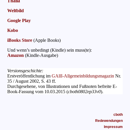
Thalia
Weltbild
Google Play
Kobo
iBooks Store
(Apple Books)
Und wenn’s unbedingt (Kindle) sein muss(te):
Amazon
(Kindle-Ausgabe)
Versionsgeschichte:
Erstveröffentlichung im
GAllI-Allgemeinbildungsmagazin
Nr.
35 / August 2002, S. 43 ff.
Durchgesehene, von Illustrationen und Fußnoten befreite E-
Book-Fassung vom 10.03.2015 (
cboth0802ep33v0
).
cboth
Redewendungen
Impressum