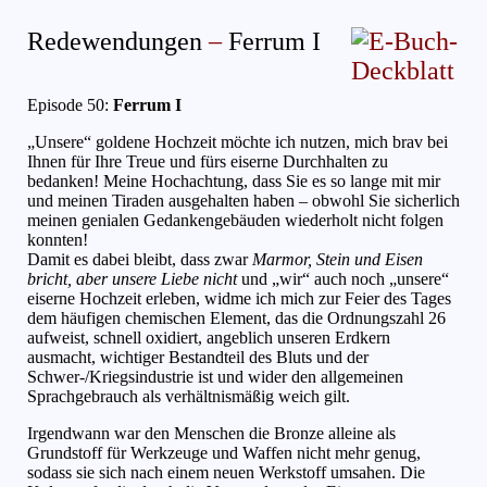
Redewendungen
–
Ferrum I
Episode 50:
Ferrum I
(Dezember 2004)
„Unsere“ goldene Hochzeit möchte ich nutzen, mich brav bei
Ihnen für Ihre Treue und fürs eiserne Durchhalten zu
bedanken! Meine Hochachtung, dass Sie es so lange mit mir
und meinen Tiraden ausgehalten haben – obwohl Sie sicherlich
meinen genialen Gedankengebäuden wiederholt nicht folgen
konnten!
Damit es dabei bleibt, dass zwar
Marmor, Stein und Eisen
bricht, aber unsere Liebe nicht
und „wir“ auch noch „unsere“
eiserne Hochzeit erleben, widme ich mich zur Feier des Tages
dem häufigen chemischen Element, das die Ordnungszahl 26
aufweist, schnell oxidiert, angeblich unseren Erdkern
ausmacht, wichtiger Bestandteil des Bluts und der
Schwer-/Kriegsindustrie ist und wider den allgemeinen
Sprachgebrauch als verhältnismäßig weich gilt.
Irgendwann war den Menschen die Bronze alleine als
Grundstoff für Werkzeuge und Waffen nicht mehr genug,
sodass sie sich nach einem neuen Werkstoff umsahen. Die